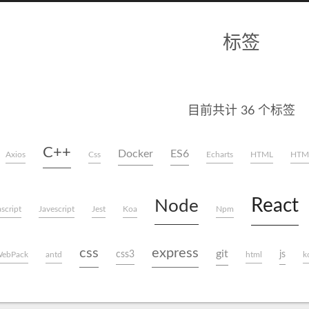
标签
目前共计 36 个标签
C++
Docker
ES6
Axios
Css
Echarts
HTML
HTM
React
Node
script
Javescript
Jest
Koa
Npm
css
express
git
css3
js
ebPack
antd
html
k