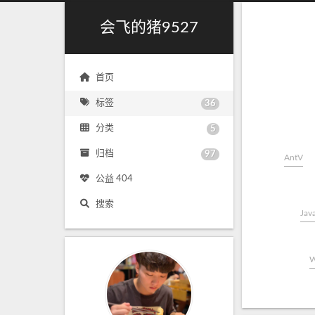
会飞的猪9527
首页
标签
36
分类
5
归档
97
AntV
公益 404
搜索
Java
W