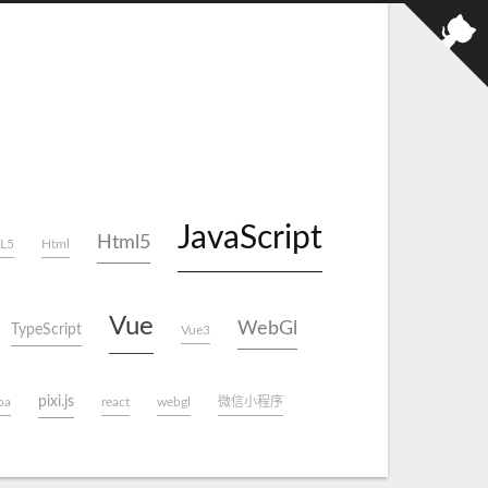
JavaScript
Html5
L5
Html
Vue
WebGl
TypeScript
Vue3
pixi.js
oa
react
webgl
微信小程序