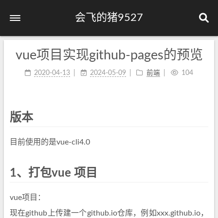
会飞的猪9527
vue项目实现github-pages的预览
首页
标签
36
2020-04-13
2024-05-09
前端
104
分类
5
归档
97
版本
公益 404
目前使用的是vue-cli4.0
1、打包vue 项目
vue项目：
现在github上传建一个github.io仓库，例如xxx.github.io，